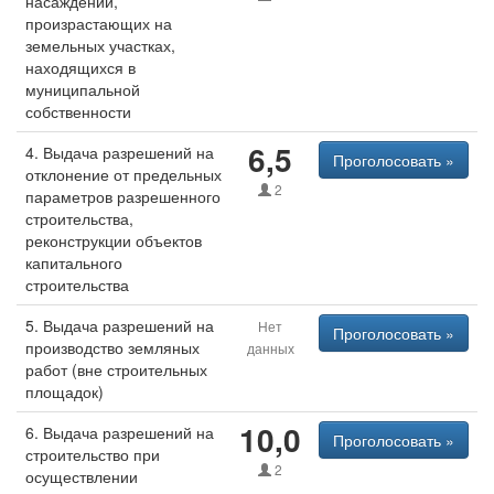
насаждений,
произрастающих на
земельных участках,
находящихся в
муниципальной
собственности
6,5
4. Выдача разрешений на
Проголосовать »
отклонение от предельных
2
параметров разрешенного
строительства,
реконструкции объектов
капитального
строительства
5. Выдача разрешений на
Нет
Проголосовать »
производство земляных
данных
работ (вне строительных
площадок)
10,0
6. Выдача разрешений на
Проголосовать »
строительство при
2
осуществлении