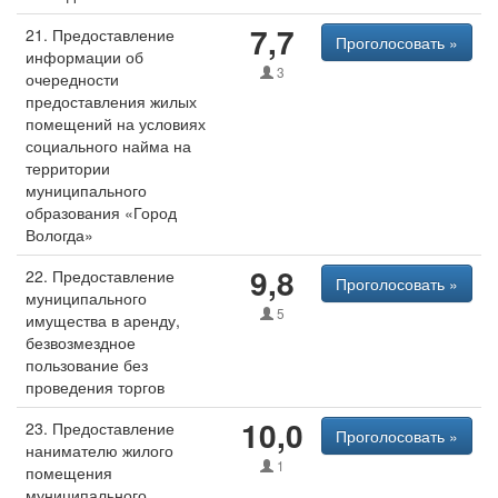
7,7
21. Предоставление
Проголосовать »
информации об
3
очередности
предоставления жилых
помещений на условиях
социального найма на
территории
муниципального
образования «Город
Вологда»
9,8
22. Предоставление
Проголосовать »
муниципального
5
имущества в аренду,
безвозмездное
пользование без
проведения торгов
10,0
23. Предоставление
Проголосовать »
нанимателю жилого
1
помещения
муниципального