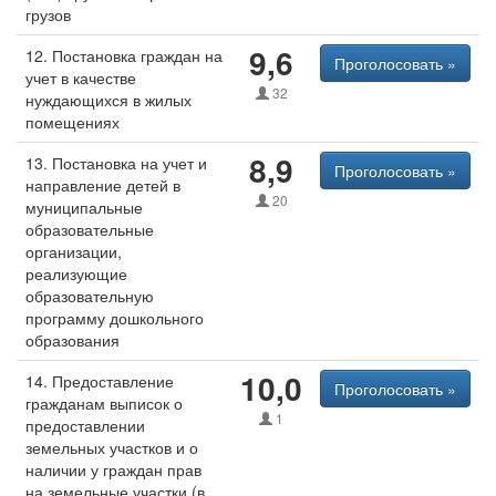
грузов
9,6
12. Постановка граждан на
Проголосовать »
учет в качестве
32
нуждающихся в жилых
помещениях
8,9
13. Постановка на учет и
Проголосовать »
направление детей в
20
муниципальные
образовательные
организации,
реализующие
образовательную
программу дошкольного
образования
10,0
14. Предоставление
Проголосовать »
гражданам выписок о
1
предоставлении
земельных участков и о
наличии у граждан прав
на земельные участки (в