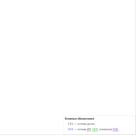
Условные обозначения
115
— номер дома;
359
— номер
ИУ
,
ОГД
, название
ОЗС
.